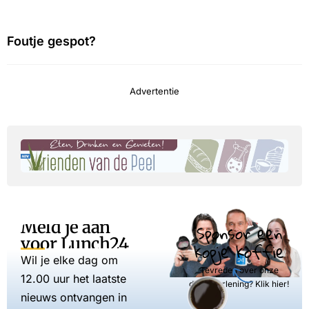
Foutje gespot?
Advertentie
Meld je aan
Sponsor een
voor Lunch24
kopje koffie
Wil je elke dag om
Tevreden over onze
12.00 uur het laatste
dienstverlening? Klik hier!
nieuws ontvangen in