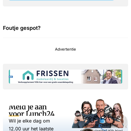
Foutje gespot?
Advertentie
Meld je aan
Sponsor een
voor Lunch24
kopje koffie
Wil je elke dag om
Tevreden over onze
12.00 uur het laatste
dienstverlening? Klik hier!