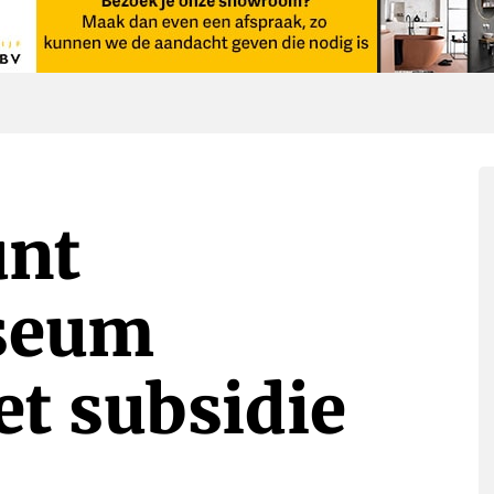
unt
seum
t subsidie