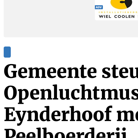
Gemeente ste
Openluchtmu
Eynderhoof me
Peelboerderij