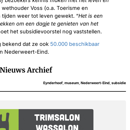
f bezoekers kennis maken met het leven en
s wethouder Voss (o.a. Toerisme en
tijden weer tot leven gewekt. “
Het is een
ekken om een dagje te genieten van het
et het subsidievoorstel nog vaststellen.
g bekend dat ze ook
50.000 beschikbaar
n Nederweert-Eind.
Nieuws Archief
Eynderhoof
,
museum
,
Nederweert-Eind
,
subsidie