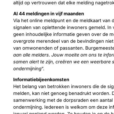
altijd op vertrouwen dat elke melding nagetro
Al 44 meldingen in vijf maanden
Via het online meldpunt en de meldkaart van d
signalen van oplettende inwoners gemeld. In
geen inhoudelijke informatie geven over de 
overgrote merendeel van de bevindingen niet
van omwonenden of passanten. Burgemeester
aan alle melders. Jouw moeite om ons te info
samen alert te zijn, creëren we een weerbare 
ondermijning
”.
Informatiebijeenkomsten
Het belang van betrokken inwoners die de sig
melden, kan niet genoeg benadrukt worden. 
samenwerking met de dorpsraden een aantal i
ondermijning. Iedereen is welkom om deze in
januari gepland worden. Ze houden je op de h