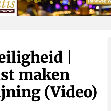
iligheid |
ist maken
jning (Video)