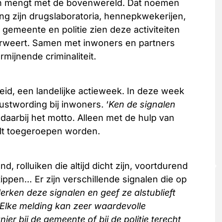
ch mengt met de bovenwereld. Dat noemen
g zijn drugslaboratoria, hennepkwekerijen,
gemeente en politie zien deze activiteiten
erweert. Samen met inwoners en partners
ijnende criminaliteit.
heid, een landelijke actieweek. In deze week
stwording bij inwoners. ‘
Ken de signalen
s daarbij het motto. Alleen met de hulp van
lt toegeroepen worden.
 rolluiken die altijd dicht zijn, voortdurend
ippen… Er zijn verschillende signalen die op
erken deze signalen en geef ze alstublieft
Elke melding kan zeer waardevolle
ier bij de gemeente of bij de politie terecht