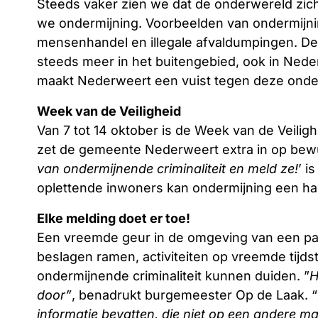
Steeds vaker zien we dat de onderwereld zi
we ondermijning. Voorbeelden van ondermijnin
mensenhandel en illegale afvaldumpingen. De 
steeds meer in het buitengebied, ook in Ned
maakt Nederweert een vuist tegen deze onderm
Week van de Veiligheid
Van 7 tot 14 oktober is de Week van de Veilig
zet de gemeente Nederweert extra in op bewu
van ondermijnende criminaliteit en meld ze!
’ i
oplettende inwoners kan ondermijning een ha
Elke melding doet er toe!
Een vreemde geur in de omgeving van een pand,
beslagen ramen, activiteiten op vreemde tijdst
ondermijnende criminaliteit kunnen duiden. ”
H
door”
, benadrukt burgemeester Op de Laak. “
informatie bevatten, die niet op een andere man