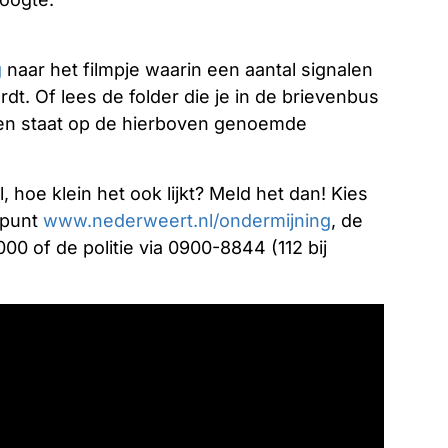
g
naar het filmpje waarin een aantal signalen
dt. Of lees de folder die je in de brievenbus
s en staat op de hierboven genoemde
, hoe klein het ook lijkt? Meld het dan! Kies
dpunt
www.nederweert.nl/ondermijning
, de
0 of de politie via 0900-8844 (112 bij