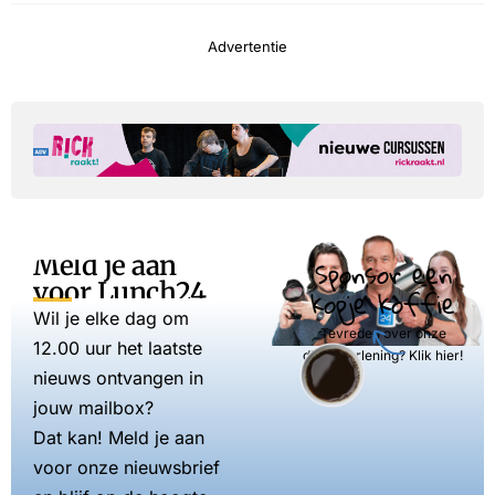
Advertentie
Meld je aan
Sponsor een
voor Lunch24
kopje koffie
Wil je elke dag om
Tevreden over onze
12.00 uur het laatste
dienstverlening? Klik hier!
nieuws ontvangen in
jouw mailbox?
Dat kan! Meld je aan
voor onze nieuwsbrief