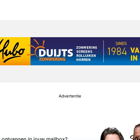
Advertentie
Sp
s ontvangen in jouw mailbox?