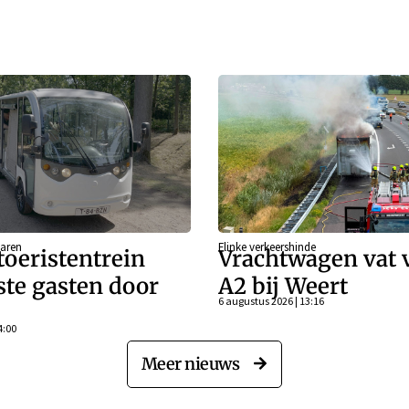
aren
Flinke verkeershinde
oeristentrein
Vrachtwagen vat 
rste gasten door
A2 bij Weert
6 augustus 2026 | 13:16
4:00
Meer nieuws