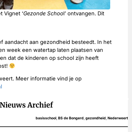
 Vignet ‘
Gezonde Schoo
l’ ontvangen. Dit
ef aandacht aan gezondheid besteedt. In het
en week een watertap laten plaatsen van
en dat de kinderen op school zijn heeft
ost!
ert. Meer informatie vind je op
l
Nieuws Archief
basisschool
,
BS de Bongerd
,
gezondheid
,
Nederweert