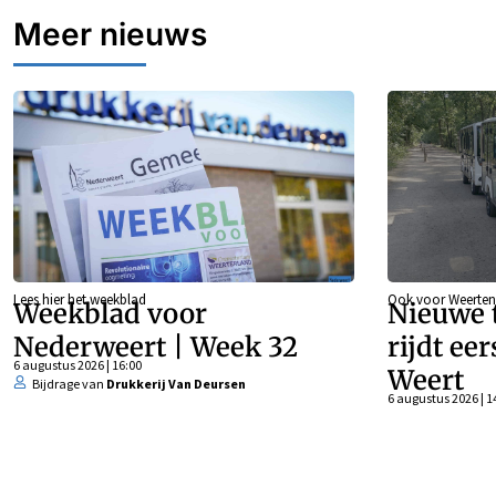
Meer nieuws
Lees hier het weekblad
Ook voor Weerten
Weekblad voor
Nieuwe t
Nederweert | Week 32
rijdt ee
6 augustus 2026 | 16:00
Weert
Bijdrage van
Drukkerij Van Deursen
6 augustus 2026 | 1