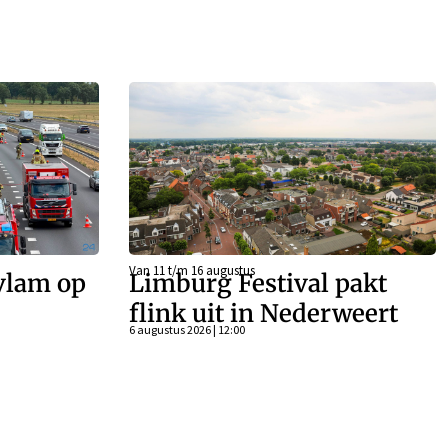
Van 11 t/m 16 augustus
vlam op
Limburg Festival pakt
flink uit in Nederweert
6 augustus 2026 | 12:00