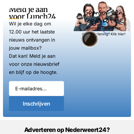
Meld je aan
Sponsor een
voor Lunch24
kopje koffie
Wil je elke dag om
Tevreden over onze
12.00 uur het laatste
dienstverlening? Klik hier!
nieuws ontvangen in
jouw mailbox?
Dat kan! Meld je aan
voor onze nieuwsbrief
en blijf op de hoogte.
Inschrijven
Adverteren op Nederweert24?