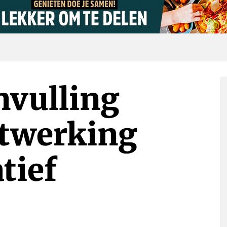
nvulling
itwerking
tief