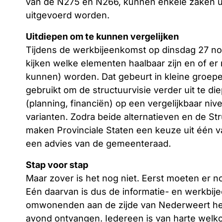
van de N275 en N266, kunnen enkele zaken uit
uitgevoerd worden.
Uitdiepen om te kunnen vergelijken
Tijdens de werkbijeenkomst op dinsdag 27 n
kijken welke elementen haalbaar zijn en of 
kunnen) worden. Dat gebeurt in kleine groep
gebruikt om de structuurvisie verder uit te di
(planning, financiën) op een vergelijkbaar ni
varianten. Zodra beide alternatieven en de Str
maken Provinciale Staten een keuze uit één v
een advies van de gemeenteraad.
Stap voor stap
Maar zover is het nog niet. Eerst moeten er
Eén daarvan is dus de informatie- en werkbi
omwonenden aan de zijde van Nederweert hebb
avond ontvangen. Iedereen is van harte welk