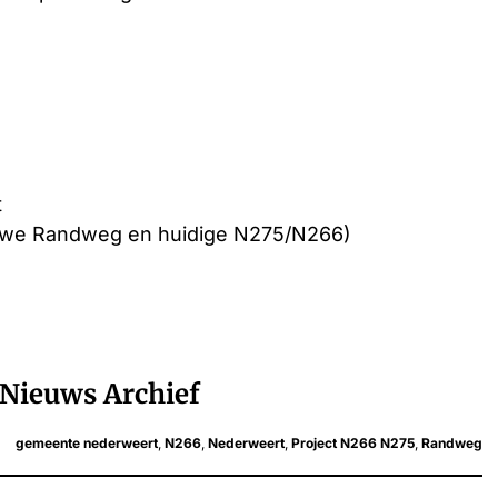
t
ieuwe Randweg en huidige N275/N266)
Nieuws Archief
gemeente nederweert
,
N266
,
Nederweert
,
Project N266 N275
,
Randweg