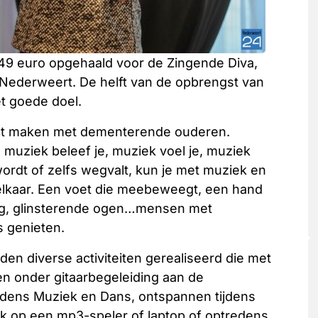
949 euro opgehaald voor de Zingende Diva,
 Nederweert. De helft van de opbrengst van
et goede doel.
tact maken met dementerende ouderen.
 muziek beleef je, muziek voel je, muziek
wordt of zelfs wegvalt, kun je met muziek en
elkaar. Een voet die meebeweegt, een hand
ing, glinsterende ogen…mensen met
 genieten.
en diverse activiteiten gerealiseerd die met
n onder gitaarbegeleiding aan de
jdens Muziek en Dans, ontspannen tijdens
ek op een mp3-speler of laptop of optredens