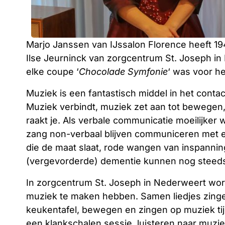
Marjo Janssen van IJssalon Florence heeft 1
Ilse Jeurninck van zorgcentrum St. Joseph in
elke coupe ‘
Chocolade Symfonie
‘ was voor h
Muziek is een fantastisch middel in het con
Muziek verbindt, muziek zet aan tot bewegen,
raakt je. Als verbale communicatie moeilijker 
zang non-verbaal blijven communiceren met 
die de maat slaat, rode wangen van inspann
(vergevorderde) dementie kunnen nog steeds
In zorgcentrum St. Joseph in Nederweert word
muziek te maken hebben. Samen liedjes zinge
keukentafel, bewegen en zingen op muziek ti
een klankschalen sessie, luisteren naar muzi