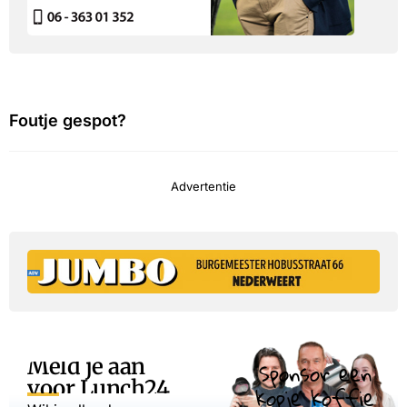
Foutje gespot?
Advertentie
Meld je aan
Sponsor een
voor Lunch24
kopje koffie