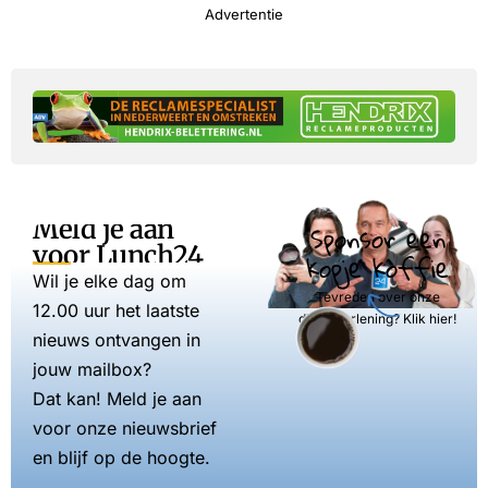
Advertentie
Meld je aan
Sponsor een
voor Lunch24
kopje koffie
Wil je elke dag om
Tevreden over onze
12.00 uur het laatste
dienstverlening? Klik hier!
nieuws ontvangen in
jouw mailbox?
Dat kan! Meld je aan
voor onze nieuwsbrief
en blijf op de hoogte.