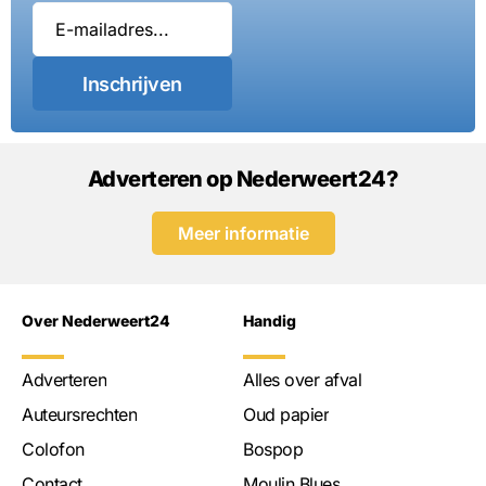
Inschrijven
Adverteren op Nederweert24?
Meer informatie
Over Nederweert24
Handig
Adverteren
Alles over afval
Auteursrechten
Oud papier
Colofon
Bospop
Contact
Moulin Blues