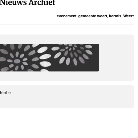
Nieuws Archief
evenement
,
gemeente weert
,
kermis
,
Weert
tentie