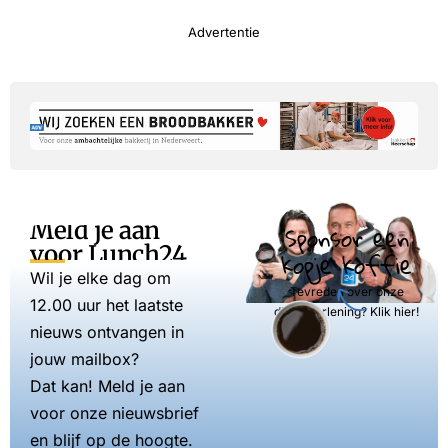
Advertentie
Meld je aan
Sponsor een
voor Lunch24
kopje koffie
Wil je elke dag om
Tevreden over onze
12.00 uur het laatste
dienstverlening? Klik hier!
nieuws ontvangen in
jouw mailbox?
Dat kan! Meld je aan
voor onze nieuwsbrief
en blijf op de hoogte.