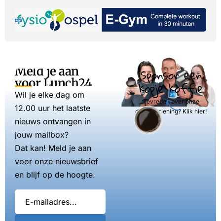
Meld je aan
Sponsor een
voor Lunch24
kopje koffie
Wil je elke dag om
Tevreden over onze
12.00 uur het laatste
dienstverlening? Klik hier!
nieuws ontvangen in
jouw mailbox?
Dat kan! Meld je aan
voor onze nieuwsbrief
en blijf op de hoogte.