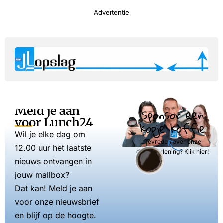
Advertentie
Meld je aan
Sponsor een
voor Lunch24
kopje koffie
Wil je elke dag om
Tevreden over onze
12.00 uur het laatste
dienstverlening? Klik hier!
nieuws ontvangen in
jouw mailbox?
Dat kan! Meld je aan
voor onze nieuwsbrief
en blijf op de hoogte.