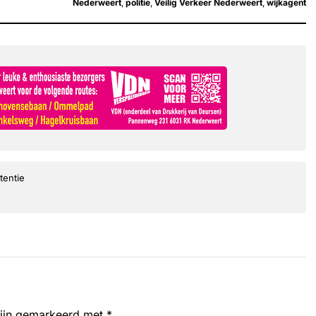
Nederweert
,
politie
,
Veilig Verkeer Nederweert
,
wijkagent
tentie
zijn gemarkeerd met
*