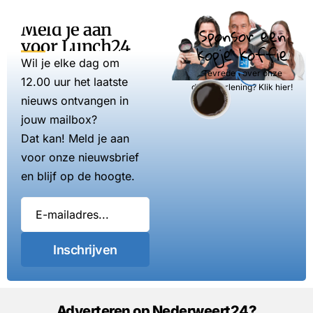
Meld je aan
Sponsor een
voor Lunch24
kopje koffie
Wil je elke dag om
Tevreden over onze
12.00 uur het laatste
dienstverlening? Klik hier!
nieuws ontvangen in
jouw mailbox?
Dat kan! Meld je aan
voor onze nieuwsbrief
en blijf op de hoogte.
Inschrijven
Adverteren op Nederweert24?