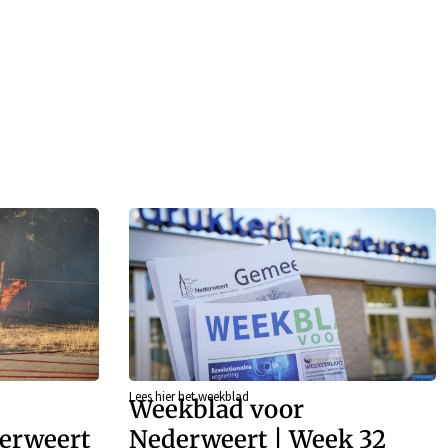
Lees hier het weekblad
Weekblad voor
derweert
Nederweert | Week 32