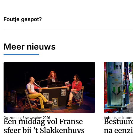
Foutje gespot?
Meer nieuws
Op zondag 6 september 2026
Auto tegen boom
Een middag vol Franse
Bestuur
sfeer bij ’t Slakkenhuys
na eenzi