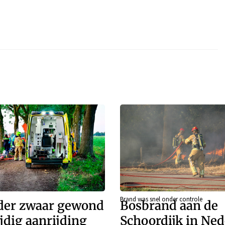
Brand was snel onder controle
der zwaar gewond
Bosbrand aan de
jdig aanrijding
Schoordijk in Ne