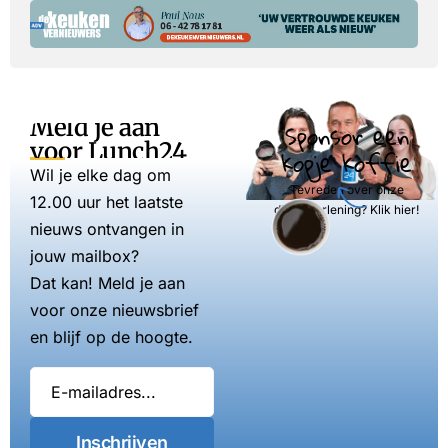
Meld je aan
Sponsor een
voor Lunch24
kopje koffie
Wil je elke dag om
Tevreden over onze
12.00 uur het laatste
dienstverlening? Klik hier!
nieuws ontvangen in
jouw mailbox?
Dat kan! Meld je aan
voor onze nieuwsbrief
en blijf op de hoogte.
Inschrijven