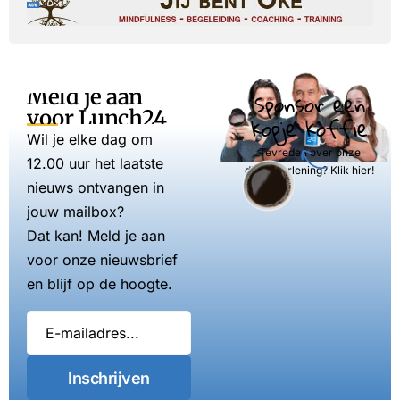
Meld je aan
Sponsor een
voor Lunch24
kopje koffie
Wil je elke dag om
Tevreden over onze
12.00 uur het laatste
dienstverlening? Klik hier!
nieuws ontvangen in
jouw mailbox?
Dat kan! Meld je aan
voor onze nieuwsbrief
en blijf op de hoogte.
Inschrijven