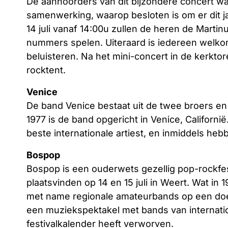
De aanhoorders van dit bijzondere concert wa
samenwerking, waarop besloten is om er dit j
14 juli vanaf 14:00u zullen de heren de Mart
nummers spelen. Uiteraard is iedereen welk
beluisteren. Na het mini-concert in de kerkto
rocktent.
Venice
De band Venice bestaat uit de twee broers en
1977 is de band opgericht in Venice, Californ
beste internationale artiest, en inmiddels he
Bospop
Bospop is een ouderwets gezellig pop-rockfesti
plaatsvinden op 14 en 15 juli in Weert. Wat in 
met name regionale amateurbands op een doe h
een muziekspektakel met bands van internation
festivalkalender heeft verworven.