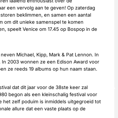
ren laaiend enthousiast over de
aar een vervolg aan te geven! Op zaterdag
inustoren beklimmen, en samen een aantal
om om dit unieke samenspel te komen
ren, speelt Venice om 17.45 op Bospop in de
 neven Michael, Kipp, Mark & Pat Lennon. In
ië. In 2003 wonnen ze een Edison Award voor
bben ze reeds 19 albums op hun naam staan.
val dat dit jaar voor de 38ste keer zal
1980 begon als een kleinschalig festival voor
et zelf poduim is inmiddels uitgegroeid tot
ale allure dat een vaste plaats op de