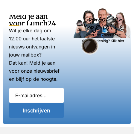
Meld je aan
Sponsor een
voor Lunch24
kopje koffie
Wil je elke dag om
Tevreden over onze
12.00 uur het laatste
dienstverlening? Klik hier!
nieuws ontvangen in
jouw mailbox?
Dat kan! Meld je aan
voor onze nieuwsbrief
en blijf op de hoogte.
Inschrijven