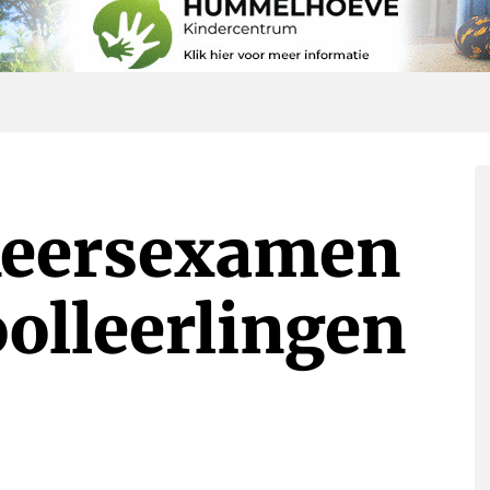
keersexamen
olleerlingen