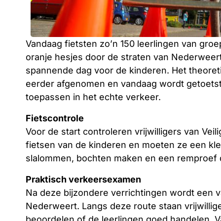
Vandaag fietsten zo’n 150 leerlingen van gro
oranje hesjes door de straten van Nederweer
spannende dag voor de kinderen. Het theore
eerder afgenomen en vandaag wordt getoets
toepassen in het echte verkeer.
Fietscontrole
Voor de start controleren vrijwilligers van Ve
fietsen van de kinderen en moeten ze een kle
slalommen, bochten maken en een remproef 
Praktisch verkeersexamen
Na deze bijzondere verrichtingen wordt een v
Nederweert. Langs deze route staan vrijwillige
beoordelen of de leerlingen goed handelen. V