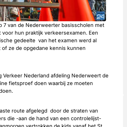
ep 7 van de Nederweerter basisscholen met
t voor hun praktijk verkeersexamen. Een
tische gedeelte van het examen werd al
t of ze de opgedane kennis kunnen
ilig Verkeer Nederland afdeling Nederweert de
ine fietsproef doen waarbij ze moeten
doen.
aste route afgelegd door de straten van
rs die -aan de hand van een controlelijst-
anmorgen vertrokken de kids vanaf het St.