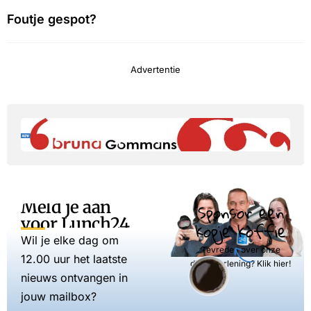
Foutje gespot?
Advertentie
Meld je aan
Sponsor een
voor Lunch24
kopje koffie
Wil je elke dag om
Tevreden over onze
12.00 uur het laatste
dienstverlening? Klik hier!
nieuws ontvangen in
jouw mailbox?