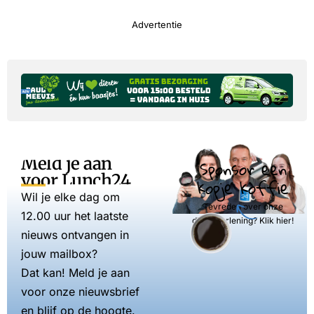
Advertentie
Meld je aan
Sponsor een
voor Lunch24
kopje koffie
Wil je elke dag om
Tevreden over onze
12.00 uur het laatste
dienstverlening? Klik hier!
nieuws ontvangen in
jouw mailbox?
Dat kan! Meld je aan
voor onze nieuwsbrief
en blijf op de hoogte.