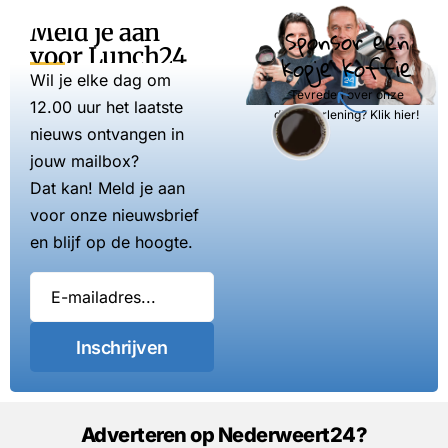
Meld je aan
Sponsor een
voor Lunch24
kopje koffie
Wil je elke dag om
Tevreden over onze
12.00 uur het laatste
dienstverlening? Klik hier!
nieuws ontvangen in
jouw mailbox?
Dat kan! Meld je aan
voor onze nieuwsbrief
en blijf op de hoogte.
Inschrijven
Adverteren op Nederweert24?