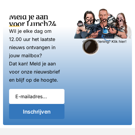
Meld je aan
Sponsor een
voor Lunch24
kopje koffie
Wil je elke dag om
Tevreden over onze
12.00 uur het laatste
dienstverlening? Klik hier!
nieuws ontvangen in
jouw mailbox?
Dat kan! Meld je aan
voor onze nieuwsbrief
en blijf op de hoogte.
Inschrijven