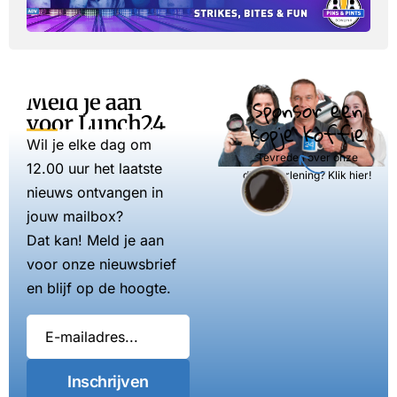
Meld je aan
Sponsor een
voor Lunch24
kopje koffie
Wil je elke dag om
Tevreden over onze
12.00 uur het laatste
dienstverlening? Klik hier!
nieuws ontvangen in
jouw mailbox?
Dat kan! Meld je aan
voor onze nieuwsbrief
en blijf op de hoogte.
Inschrijven