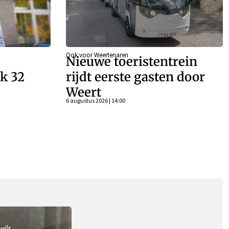
Ook voor Weertenaren
Nieuwe toeristentrein
k 32
rijdt eerste gasten door
Weert
n
6 augustus 2026 | 14:00