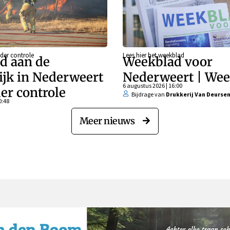
der controle
Lees hier het weekblad
d aan de
Weekblad voor
ijk in Nederweert
Nederweert | Wee
6 augustus 2026 | 16:00
er controle
Bijdrage van
Drukkerij Van Deurse
0:48
Meer nieuws