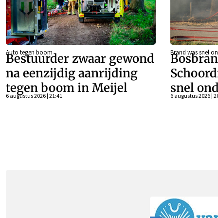
Auto tegen boom
Brand was snel on
Bestuurder zwaar gewond
Bosbran
na eenzijdig aanrijding
Schoord
tegen boom in Meijel
snel ond
6 augustus 2026 | 21:41
6 augustus 2026 | 2