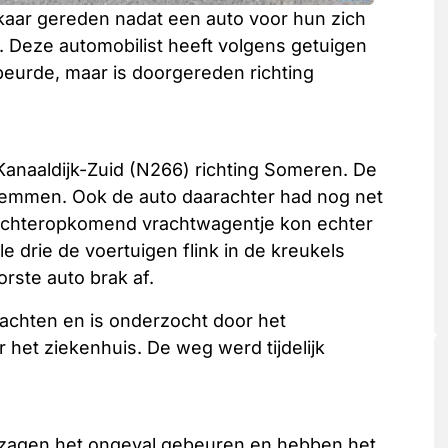
kaar gereden nadat een auto voor hun zich
 Deze automobilist heeft volgens getuigen
eurde, maar is doorgereden richting
Kanaaldijk-Zuid (N266) richting Someren. De
remmen. Ook de auto daarachter had nog net
 achteropkomend vrachtwagentje kon echter
le drie de voertuigen flink in de kreukels
rste auto brak af.
klachten en is onderzocht door het
het ziekenhuis. De weg werd tijdelijk
, zagen het ongeval gebeuren en hebben het