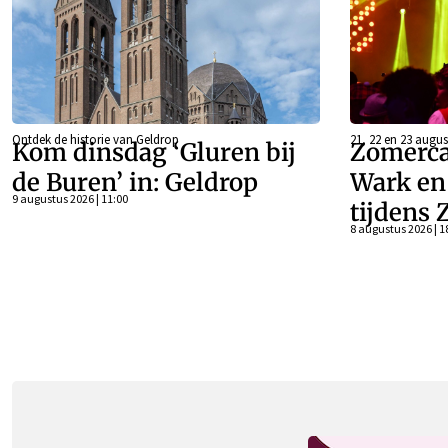
Ontdek de historie van Geldrop
21, 22 en 23 augus
Kom dinsdag ‘Gluren bij
Zomerca
de Buren’ in: Geldrop
Wark en 
9 augustus 2026 | 11:00
tijdens 
8 augustus 2026 | 1