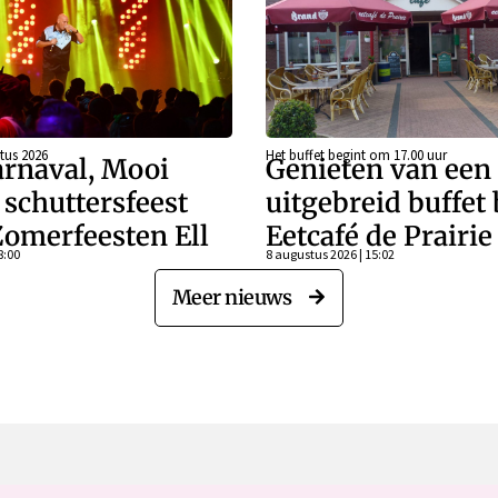
tus 2026
Het buffet begint om 17.00 uur
rnaval, Mooi
Genieten van een
schuttersfeest
uitgebreid buffet 
Zomerfeesten Ell
Eetcafé de Prairie
8:00
8 augustus 2026 | 15:02
Meer nieuws