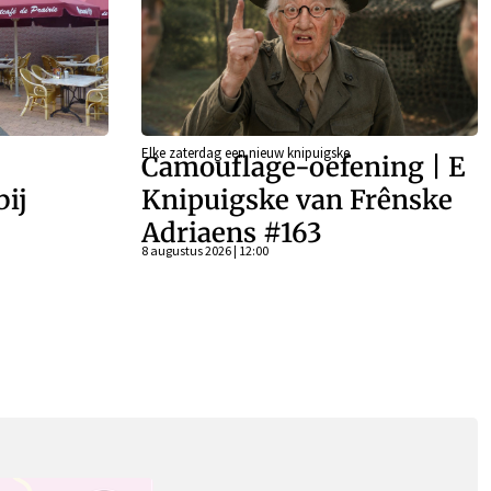
Elke zaterdag een nieuw knipuigske
Camouflage-oefening | E
bij
Knipuigske van Frênske
Adriaens #163
8 augustus 2026 | 12:00