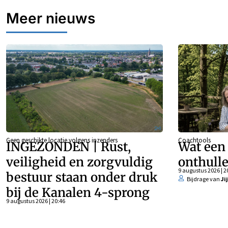
Meer nieuws
Geen geschikte locatie volgens inzenders
Coachtools
INGEZONDEN | Rust,
Wat een
veiligheid en zorgvuldig
onthulle
9 augustus 2026 | 2
bestuur staan onder druk
Bijdrage van
Ji
bij de Kanalen 4-sprong
9 augustus 2026 | 20:46