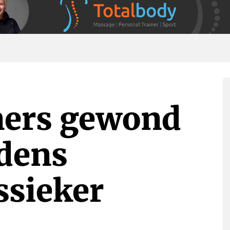
ners gewond
jdens
ssieker