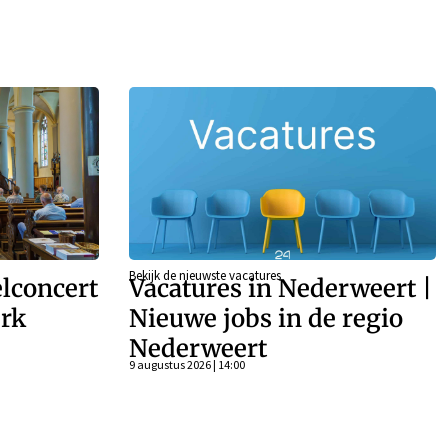
Bekijk de nieuwste vacatures
lconcert
Vacatures in Nederweert |
rk
Nieuwe jobs in de regio
Nederweert
9 augustus 2026 | 14:00