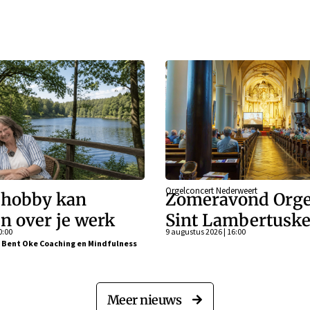
Orgelconcert Nederweert
 hobby kan
Zomeravond Orge
n over je werk
Sint Lambertuske
0:00
9 augustus 2026 | 16:00
j Bent Oke Coaching en Mindfulness
Meer nieuws