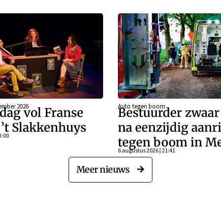
ember 2026
Auto tegen boom
dag vol Franse
Bestuurder zwaa
j ’t Slakkenhuys
na eenzijdig aanr
3:00
tegen boom in Me
6 augustus 2026 | 21:41
Meer nieuws