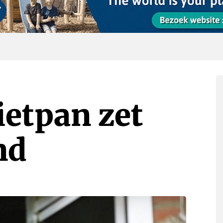
ietpan zet
nd