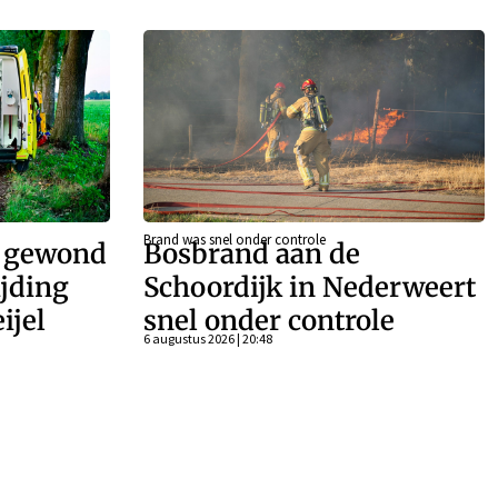
Brand was snel onder controle
r gewond
Bosbrand aan de
ijding
Schoordijk in Nederweert
ijel
snel onder controle
6 augustus 2026 | 20:48