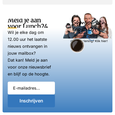
Meld je aan
Sponsor een
voor Lunch24
kopje koffie
Wil je elke dag om
Tevreden over onze
12.00 uur het laatste
dienstverlening? Klik hier!
nieuws ontvangen in
jouw mailbox?
Dat kan! Meld je aan
voor onze nieuwsbrief
en blijf op de hoogte.
Inschrijven