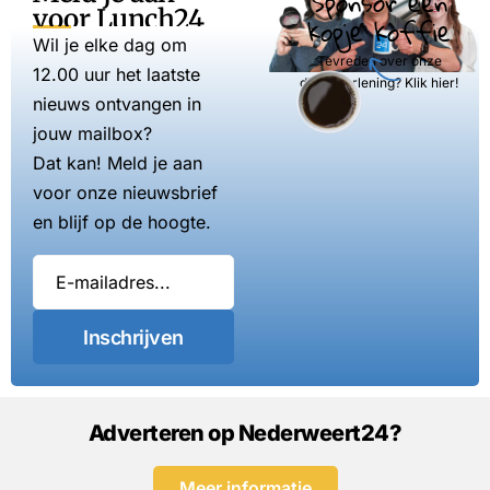
Sponsor een
voor Lunch24
kopje koffie
Wil je elke dag om
Tevreden over onze
12.00 uur het laatste
dienstverlening? Klik hier!
nieuws ontvangen in
jouw mailbox?
Dat kan! Meld je aan
voor onze nieuwsbrief
en blijf op de hoogte.
Inschrijven
Adverteren op Nederweert24?
Meer informatie