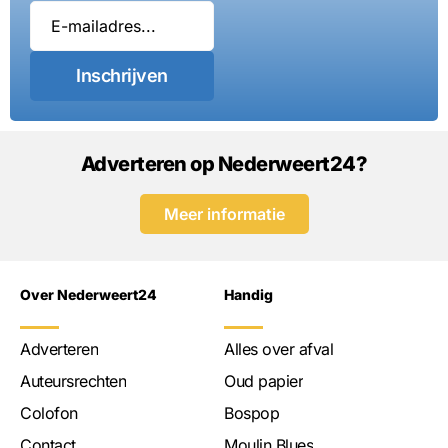
Inschrijven
Adverteren op Nederweert24?
Meer informatie
Over Nederweert24
Handig
Adverteren
Alles over afval
Auteursrechten
Oud papier
Colofon
Bospop
Contact
Moulin Blues