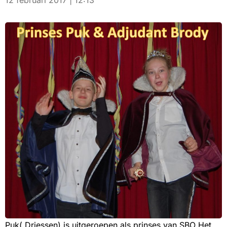
12 februari 2017 | 12:13
Puk( Driessen) is uitgeroepen als prinses van SBO Het