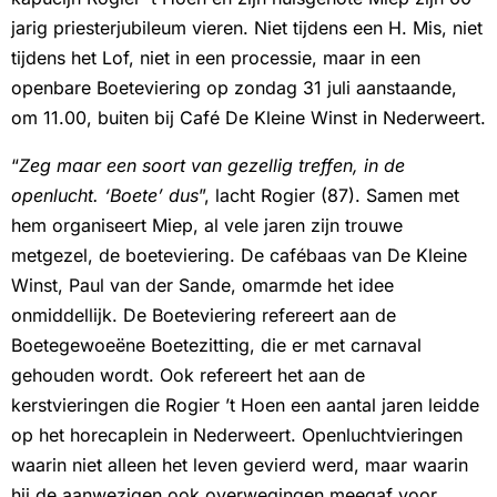
jarig priesterjubileum vieren. Niet tijdens een H. Mis, niet
tijdens het Lof, niet in een processie, maar in een
openbare Boeteviering op zondag 31 juli aanstaande,
om 11.00, buiten bij Café De Kleine Winst in Nederweert.
“
Zeg maar een soort van gezellig treffen, in de
openlucht. ‘Boete’ dus
”, lacht Rogier (87). Samen met
hem organiseert Miep, al vele jaren zijn trouwe
metgezel, de boeteviering. De cafébaas van De Kleine
Winst, Paul van der Sande, omarmde het idee
onmiddellijk. De Boeteviering refereert aan de
Boetegewoeëne Boetezitting, die er met carnaval
gehouden wordt. Ook refereert het aan de
kerstvieringen die Rogier ’t Hoen een aantal jaren leidde
op het horecaplein in Nederweert. Openluchtvieringen
waarin niet alleen het leven gevierd werd, maar waarin
hij de aanwezigen ook overwegingen meegaf voor