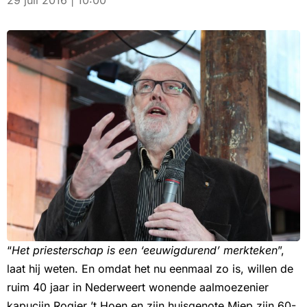
29 juli 2016 | 10:00
“
Het priesterschap is een ‘eeuwigdurend’ merkteken
”,
laat hij weten. En omdat het nu eenmaal zo is, willen de
ruim 40 jaar in Nederweert wonende aalmoezenier
kapucijn Rogier ’t Hoen en zijn huisgenote Miep zijn 60-