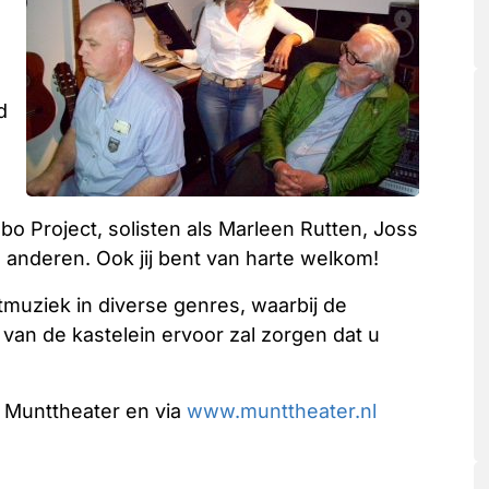
d
o Project, solisten als Marleen Rutten, Joss
anderen. Ook jij bent van harte welkom!
tmuziek in diverse genres, waarbij de
van de kastelein ervoor zal zorgen dat u
t Munttheater en via
www.munttheater.nl