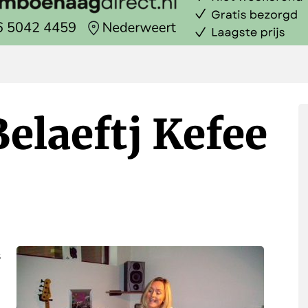
elaeftj Kefee
s