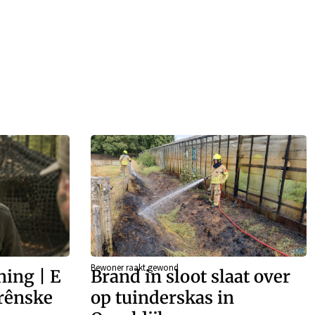
Bewoner raakt gewond
ing | E
Brand in sloot slaat over
rênske
op tuinderskas in