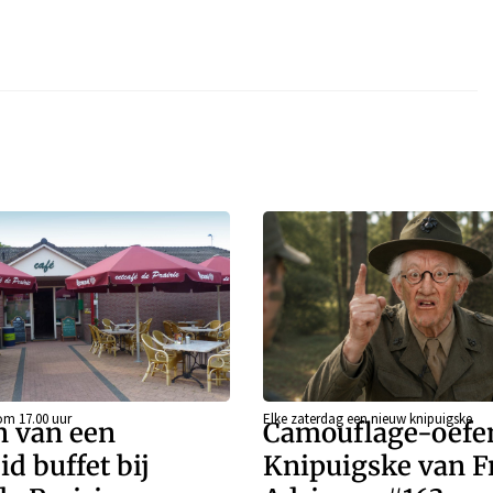
om 17.00 uur
Elke zaterdag een nieuw knipuigske
n van een
Camouflage-oefen
id buffet bij
Knipuigske van F