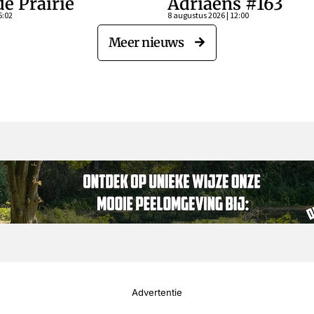
de Prairie
Adriaens #163
5:02
8 augustus 2026 | 12:00
Meer nieuws
Advertentie