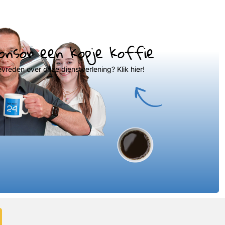
onsor een kopje koffie
evreden over onze dienstverlening? Klik hier!