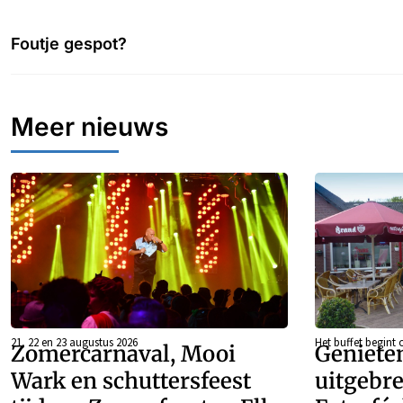
Foutje gespot?
Meer nieuws
21, 22 en 23 augustus 2026
Het buffet begint 
Zomercarnaval, Mooi
Geniete
Wark en schuttersfeest
uitgebre