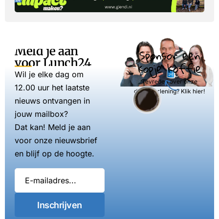
Meld je aan
Sponsor een
voor Lunch24
kopje koffie
Wil je elke dag om
Tevreden over onze
12.00 uur het laatste
dienstverlening? Klik hier!
nieuws ontvangen in
jouw mailbox?
Dat kan! Meld je aan
voor onze nieuwsbrief
en blijf op de hoogte.
Inschrijven