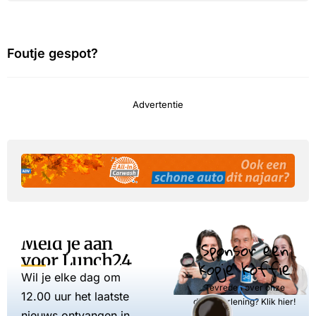
Foutje gespot?
Advertentie
Meld je aan
Sponsor een
voor Lunch24
kopje koffie
Wil je elke dag om
Tevreden over onze
12.00 uur het laatste
dienstverlening? Klik hier!
nieuws ontvangen in