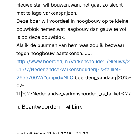
nieuwe stal wil bouwen,want het gaat zo slecht
met te lage varkensprijzen.
Deze boer wil voordeel in hoogbouw op te kleine
bouwblok nemen,wat laagbouw dan gauw te vol
is op deze bouwblok.
Als ik de buurman van hem was,zou ik bezwaar
tegen hoogbouw aantekenen…….
http://www.boerderij.nl/Varkenshouderij/Nieuws/2
015/7/Nederlandse-varkenshouderij-is-failliet-
2655700W/?cmpid=NLC
|boerderij_vandaag|2015-
07-
11|%27Nederlandse_varkenshouderij_is_failliet%27
Beantwoorden
Link
bert uit Weert
11 juli 2015 | 21:27