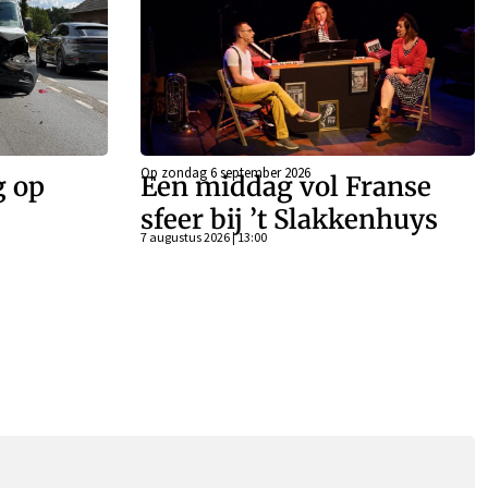
Op zondag 6 september 2026
g op
Een middag vol Franse
sfeer bij ’t Slakkenhuys
7 augustus 2026 | 13:00