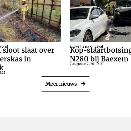
ewond
Flinke file na ongeval
 sloot slaat over
Kop-staartbotsin
erskas in
N280 bij Baexem
7 augustus 2026 | 13:57
k
6:16
Meer nieuws