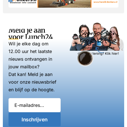
Meld je aan
Sponsor een
voor Lunch24
kopje koffie
Wil je elke dag om
Tevreden over onze
12.00 uur het laatste
dienstverlening? Klik hier!
nieuws ontvangen in
jouw mailbox?
Dat kan! Meld je aan
voor onze nieuwsbrief
en blijf op de hoogte.
Inschrijven