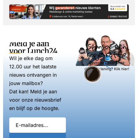
Meld je aan
Sponsor een
voor Lunch24
kopje koffie
Wil je elke dag om
Tevreden over onze
12.00 uur het laatste
dienstverlening? Klik hier!
nieuws ontvangen in
jouw mailbox?
Dat kan! Meld je aan
voor onze nieuwsbrief
en blijf op de hoogte.