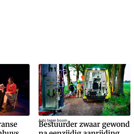
Auto tegen boom
ranse
Bestuurder zwaar gewond
enhuys
na eenzijdig aanrijding