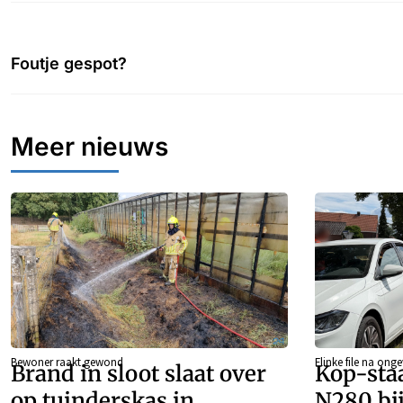
Foutje gespot?
Meer nieuws
Bewoner raakt gewond
Flinke file na onge
Brand in sloot slaat over
Kop-sta
op tuinderskas in
N280 bi