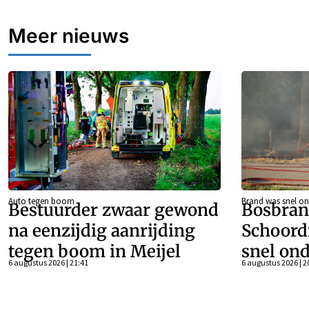
Meer nieuws
Auto tegen boom
Brand was snel on
Bestuurder zwaar gewond
Bosbran
na eenzijdig aanrijding
Schoord
tegen boom in Meijel
snel ond
6 augustus 2026 | 21:41
6 augustus 2026 | 2