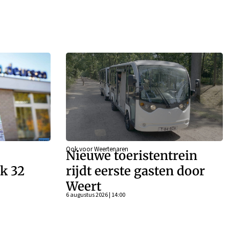
Ook voor Weertenaren
Nieuwe toeristentrein
k 32
rijdt eerste gasten door
Weert
n
6 augustus 2026 | 14:00