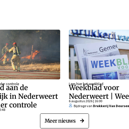
der controle
Lees hier het weekblad
d aan de
Weekblad voor
ijk in Nederweert
Nederweert | Wee
6 augustus 2026 | 16:00
er controle
Bijdrage van
Drukkerij Van Deurse
0:48
Meer nieuws