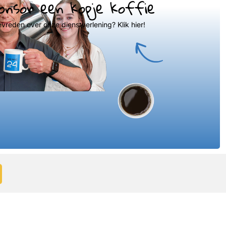
onsor een kopje koffie
evreden over onze dienstverlening? Klik hier!