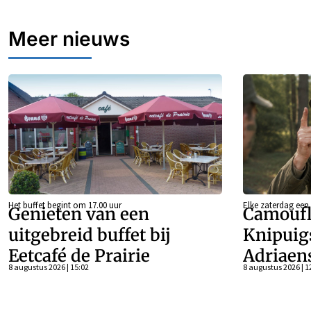
Meer nieuws
Het buffet begint om 17.00 uur
Elke zaterdag een
Genieten van een
Camoufl
uitgebreid buffet bij
Knipuig
Eetcafé de Prairie
Adriaen
8 augustus 2026 | 15:02
8 augustus 2026 | 1