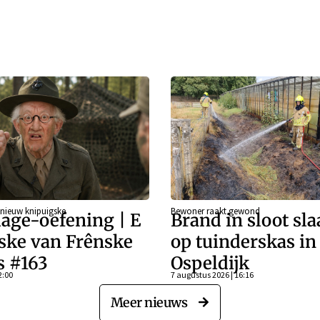
 nieuw knipuigske
Bewoner raakt gewond
age-oefening | E
Brand in sloot sla
ske van Frênske
op tuinderskas in
s #163
Ospeldijk
2:00
7 augustus 2026 | 16:16
Meer nieuws