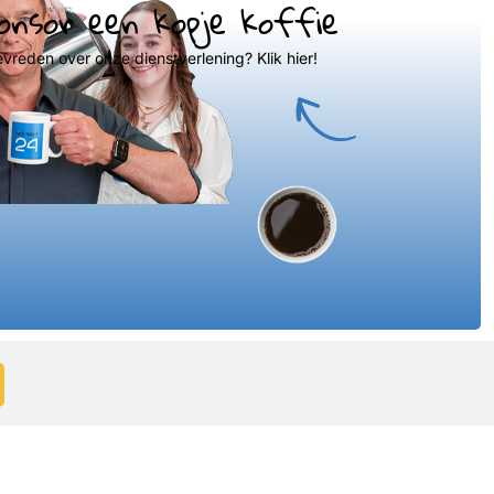
onsor een kopje koffie
evreden over onze dienstverlening? Klik hier!