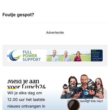
Foutje gespot?
Advertentie
Meld je aan
Sponsor een
voor Lunch24
kopje koffie
Wil je elke dag om
Tevreden over onze
12.00 uur het laatste
dienstverlening? Klik hier!
nieuws ontvangen in