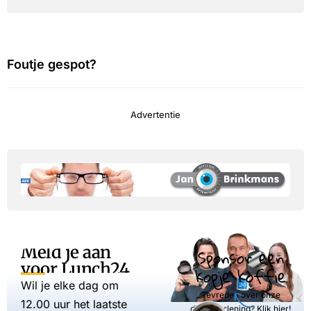
Foutje gespot?
Advertentie
Meld je aan
Sponsor een
voor Lunch24
kopje koffie
Wil je elke dag om
Tevreden over onze
12.00 uur het laatste
dienstverlening? Klik hier!