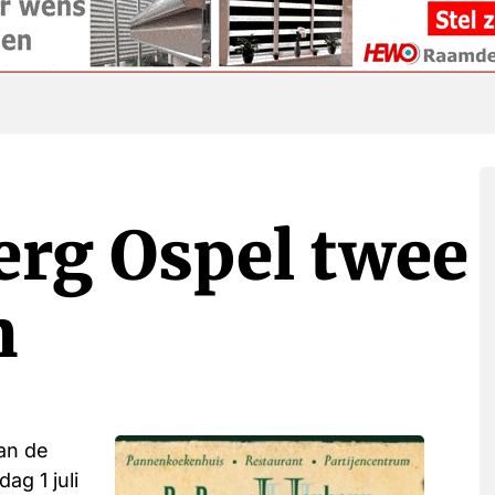
rg Ospel twee
n
an de
ag 1 juli