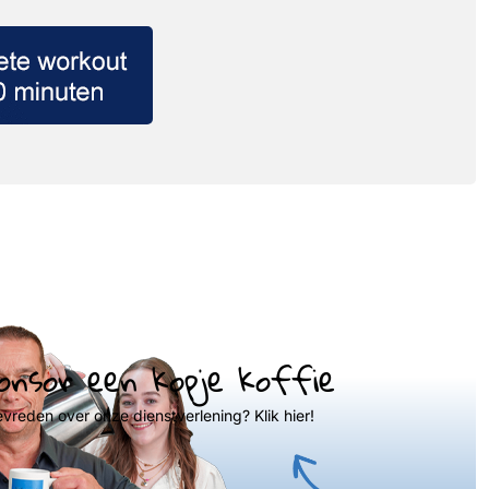
onsor een kopje koffie
evreden over onze dienstverlening? Klik hier!