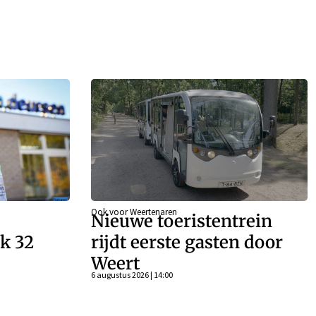
Ook voor Weertenaren
Nieuwe toeristentrein
k 32
rijdt eerste gasten door
Weert
n
6 augustus 2026 | 14:00