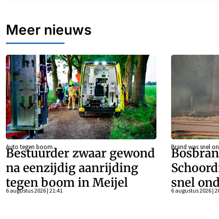
Meer nieuws
Auto tegen boom
Brand was snel on
Bestuurder zwaar gewond
Bosbran
na eenzijdig aanrijding
Schoord
tegen boom in Meijel
snel ond
6 augustus 2026 | 21:41
6 augustus 2026 | 2