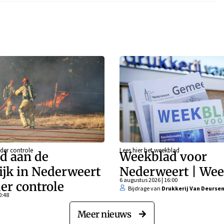
der controle
Lees hier het weekblad
d aan de
Weekblad voor
ijk in Nederweert
Nederweert | Wee
6 augustus 2026 | 16:00
er controle
Bijdrage van
Drukkerij Van Deurse
0:48
Meer nieuws