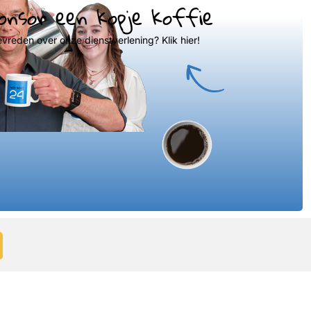
onsor een kopje koffie
evreden over onze dienstverlening? Klik hier!